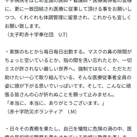
十字病院をはじめ全国の医師・看護師・医療関係者の皆様
に、更に一致団結され医療に従事して頂ける事をお願いし
つつ、くれぐれも体調管理に留意され、これからも宜しく
お願い致します。
（太子町赤十字奉仕団 U.T)
・家族のもとから毎日毎日出勤する。マスクの鼻の隙間が
ちょっと空いているとか、指の間を洗い忘れたとか、一切
ミスが許されない厳しい世界へ。強制ではなく、ただただ
助けたい一心で取り組んでいる、そんな医療従事者全員の
姿に頭が下がる思いでいっぱいです。そして、こんなに頑
張る皆さんの心が折れぬことを願って止みません。
「本当に、本当に、ありがとうございます。」
（赤十字防災ボランティア I.M）
・日々その責務を果たし、自己を犠牲に危険の渦の中、医