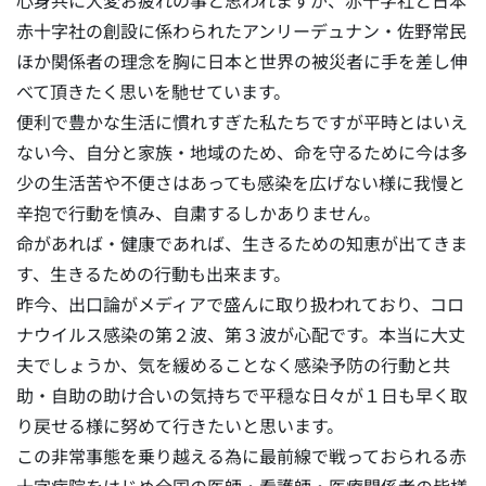
心身共に大変お疲れの事と思われますが、赤十字社と日本
赤十字社の創設に係わられたアンリーデュナン・佐野常民
ほか関係者の理念を胸に日本と世界の被災者に手を差し伸
べて頂きたく思いを馳せています。
便利で豊かな生活に慣れすぎた私たちですが平時とはいえ
ない今、自分と家族・地域のため、命を守るために今は多
少の生活苦や不便さはあっても感染を広げない様に我慢と
辛抱で行動を慎み、自粛するしかありません。
命があれば・健康であれば、生きるための知恵が出てきま
す、生きるための行動も出来ます。
昨今、出口論がメディアで盛んに取り扱われており、コロ
ナウイルス感染の第２波、第３波が心配です。本当に大丈
夫でしょうか、気を緩めることなく感染予防の行動と共
助・自助の助け合いの気持ちで平穏な日々が１日も早く取
り戻せる様に努めて行きたいと思います。
この非常事態を乗り越える為に最前線で戦っておられる赤