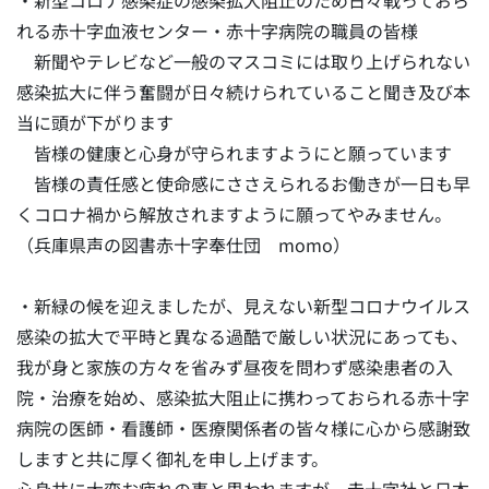
・新型コロナ感染症の感染拡大阻止のため日々戦っておら
れる赤十字血液センター・赤十字病院の職員の皆様
新聞やテレビなど一般のマスコミには取り上げられない
感染拡大に伴う奮闘が日々続けられていること聞き及び本
当に頭が下がります
皆様の健康と心身が守られますようにと願っています
皆様の責任感と使命感にささえられるお働きが一日も早
くコロナ禍から解放されますように願ってやみません。
（兵庫県声の図書赤十字奉仕団 momo）
・新緑の候を迎えましたが、見えない新型コロナウイルス
感染の拡大で平時と異なる過酷で厳しい状況にあっても、
我が身と家族の方々を省みず昼夜を問わず感染患者の入
院・治療を始め、感染拡大阻止に携わっておられる赤十字
病院の医師・看護師・医療関係者の皆々様に心から感謝致
しますと共に厚く御礼を申し上げます。