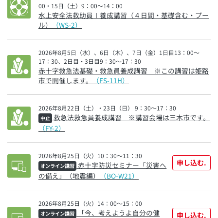
00・15日（土）9：00～14：00
水上安全法救助員Ⅰ養成講習（４日間・基礎含む・プー
ル）
（WS-2）
2026年8月5日（水）、6日（木）、7日（金）1日目13：00～
17：30、2日目・3日目9：30～17：30
赤十字救急法基礎・救急員養成講習 ※この講習は姫路
市で開催します。
（FS-11H）
2026年8月22日（土）・23日（日） 9：30～17：30
救急法救急員養成講習 ※講習会場は三木市です。
中止
（FY-2）
2026年8月25日（火）10：30～11：30
申し込む.
赤十字防災セミナー「災害へ
オンライン講習
の備え」（地震編）
（BO-W21）
2026年8月25日（火）14：00～15：00
「今、考えようよ自分の健
オンライン講習
申し込む.