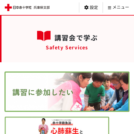
日本赤十字社 
メニュー
設定
講習会で学ぶ